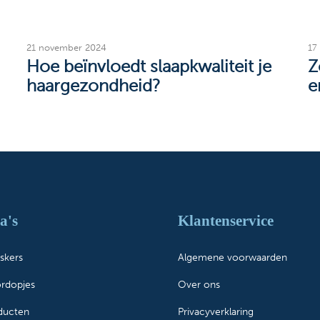
21 november 2024
17
Hoe beïnvloedt slaapkwaliteit je
Z
haargezondheid?
e
a's
Klantenservice
skers
Algemene voorwaarden
ordopjes
Over ons
oducten
Privacyverklaring