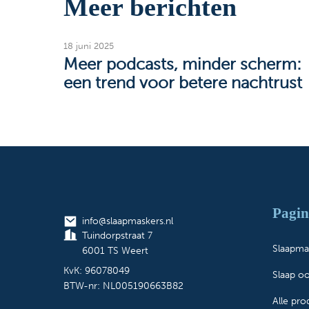
Meer berichten
18 juni 2025
Meer podcasts, minder scherm:
een trend voor betere nachtrust
Pagin
info@slaapmaskers.nl
Tuindorpstraat 7
Slaapma
6001 TS Weert
KvK: 96078049
Slaap o
BTW-nr: NL005190663B82
Alle pr