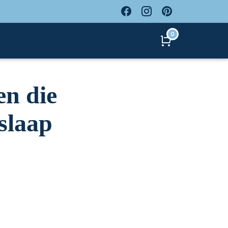
0
en die
slaap