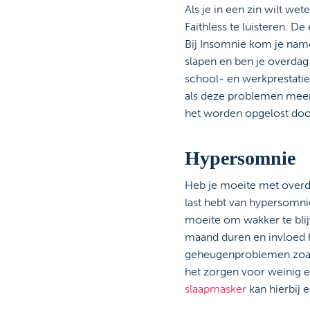
Als je in een zin wilt we
Faithless te luisteren. D
Bij Insomnie kom je namel
slapen en ben je overdag n
school- en werkprestatie
als deze problemen meer 
het worden opgelost doo
Hypersomnie
Heb je moeite met overdag
last hebt van hypersomnie
moeite om wakker te bli
maand duren en invloed h
geheugenproblemen zoals
het zorgen voor weinig e
slaapmasker
kan hierbij 