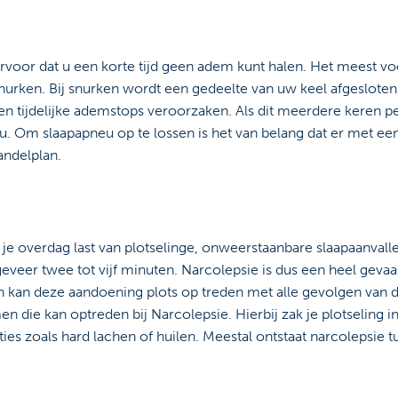
rvoor dat u een korte tijd geen adem kunt halen. Het mees
nurken. Bij snurken wordt een gedeelte van uw keel afgesloten 
en tijdelijke ademstops veroorzaken. Als dit meerdere keren p
. Om slaapapneu op te lossen is het van belang dat er met e
andelplan.
 je overdag last van plotselinge, onweerstaanbare slaapaanvall
veer twee tot vijf minuten. Narcolepsie is dus een heel gevaa
n kan deze aandoening plots op treden met alle gevolgen van di
die kan optreden bij Narcolepsie. Hierbij zak je plotseling in 
es zoals hard lachen of huilen. Meestal ontstaat narcolepsie tu