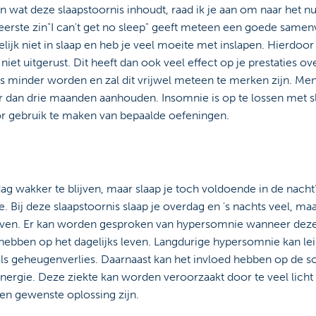
ten wat deze slaapstoornis inhoudt, raad ik je aan om naar het
e eerste zin"I can't get no sleep" geeft meteen een goede same
ijk niet in slaap en heb je veel moeite met inslapen. Hierdoor
iet uitgerust. Dit heeft dan ook veel effect op je prestaties ov
s minder worden en zal dit vrijwel meteen te merken zijn. Me
dan drie maanden aanhouden. Insomnie is op te lossen met sl
r gebruik te maken van bepaalde oefeningen.
 wakker te blijven, maar slaap je toch voldoende in de nacht?
. Bij deze slaapstoornis slaap je overdag en 's nachts veel, ma
jven. Er kan worden gesproken van hypersomnie wanneer deze
ebben op het dagelijks leven. Langdurige hypersomnie kan lei
 geheugenverlies. Daarnaast kan het invloed hebben op de so
nergie. Deze ziekte kan worden veroorzaakt door te veel licht
een gewenste oplossing zijn.